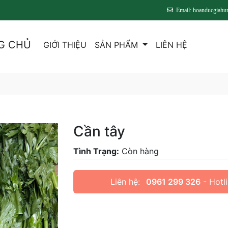
Email: hoanducgiah
G CHỦ
GIỚI THIỆU
SẢN PHẨM
LIÊN HỆ
Cần tây
Tình Trạng:
Còn hàng
Liên hệ:
0961 299 326
- Hotl