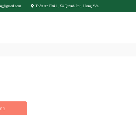
ung@gmail.com
Thôn An Phú 1, Xã Quỳnh Phụ, Hưng Yên
ine