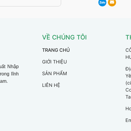
VỀ CHÚNG TÔI
T
TRANG CHỦ
C
H
GIỚI THIỆU
uất Nhập
Đị
SẢN PHẨM
rong lĩnh
Yê
Nam.
(c
LIÊN HỆ
Cơ
Ta
Ho
Em