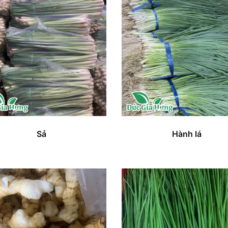
Sả
Hành lá