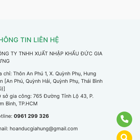
HÔNG TIN LIÊN HỆ
ÔNG TY TNHH XUẤT NHẬP KHẨU ĐỨC GIA
ƯNG
a chỉ: Thôn An Phú 1, X. Quỳnh Phụ, Hưng
n [An Phú, Quỳnh Hải, Quỳnh Phụ, Thái Bình
ũ)]
 sở gia công: 765 Đường Tỉnh Lộ 43, P.
m Bình, TP.HCM
tline:
0961 299 326
ail:
hoanducgiahung@gmail.com